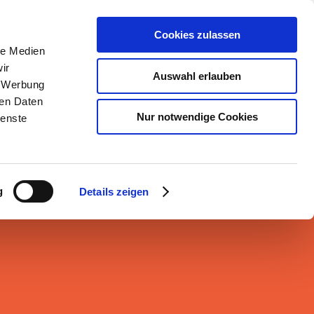
odcast
Blog
Download
Kontakt
Cookies zulassen
le Medien
ir
achen
Beraten
Vernetzen
Auswahl erlauben
Profil
, Werbung
ren Daten
Nur notwendige Cookies
ienste
g
Details zeigen