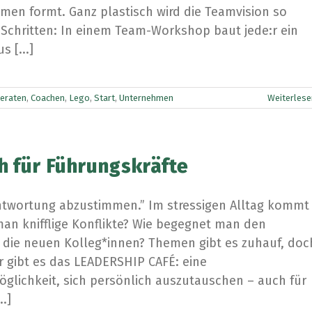
amen formt. Ganz plastisch wird die Teamvision so
en Schritten: In einem Team-Workshop baut jede:r ein
 [...]
eraten
,
Coachen
,
Lego
,
Start
,
Unternehmen
Weiterlese
h für Führungskräfte
antwortung abzustimmen.” Im stressigen Alltag kommt
man knifflige Konflikte? Wie begegnet man den
 die neuen Kolleg*innen? Themen gibt es zuhauf, doc
r gibt es das LEADERSHIP CAFÉ: eine
öglichkeit, sich persönlich auszutauschen – auch für
.]