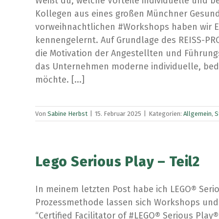
Weißt du, welche Vorteile individuelle und b
Kollegen aus eines großen Münchner Gesun
vorweihnachtlichen #Workshops haben wir Em
kennengelernt. Auf Grundlage des REISS-PRO
die Motivation der Angestellten und Führung
das Unternehmen moderne individuelle, bedar
möchte. [...]
Von
Sabine Herbst
|
15. Februar 2025
|
Kategorien:
Allgemein
,
S
Lego Serious Play – Teil2
In meinem letzten Post habe ich LEGO® Seriou
Prozessmethode lassen sich Workshops und Co
“Certified Facilitator of #LEGO® Serious Play