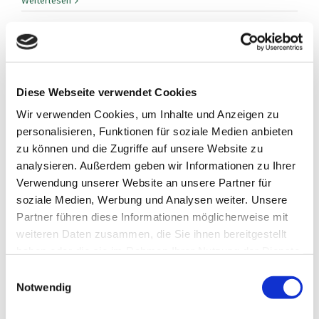
Weiterlesen
Diese Webseite verwendet Cookies
Wir verwenden Cookies, um Inhalte und Anzeigen zu
personalisieren, Funktionen für soziale Medien anbieten
zu können und die Zugriffe auf unsere Website zu
Schlagwörter
analysieren. Außerdem geben wir Informationen zu Ihrer
Verwendung unserer Website an unsere Partner für
Apotheke
Unternehmen
soziale Medien, Werbung und Analysen weiter. Unsere
Partner führen diese Informationen möglicherweise mit
weiteren Daten zusammen, die Sie ihnen bereitgestellt
Blog-Archiv
haben oder die sie im Rahmen Ihrer Nutzung der Dienste
gesammelt haben.
November 2025 (3)
Einwilligungsauswahl
Notwendig
Oktober 2025 (1)