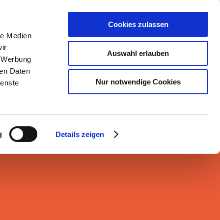
odcast
Blog
Download
Kontakt
Cookies zulassen
le Medien
ir
achen
Beraten
Vernetzen
Auswahl erlauben
Profil
, Werbung
ren Daten
Nur notwendige Cookies
ienste
g
Details zeigen